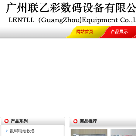
网站首页
产品展示
极限FY-2506UV...
极限3206R/飞腾3
银河墨水
柯尼卡弱
产品系列
新品推荐
数码喷绘设备