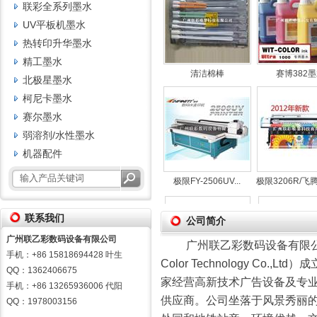
联彩全系列墨水
UV平板机墨水
热转印升华墨水
精工墨水
清洁棉棒
赛博382
北极星墨水
柯尼卡墨水
赛尔墨水
弱溶剂/水性墨水
机器配件
极限FY-2506UV...
极限3206R/飞腾3
联系我们
公司简介
广州联乙彩数码设备有限公司
广州联乙彩数码设备有限公司
手机：+86 15818694428 叶生
Color Technology Co.,Lt
QQ：1362406675
家经营高新技术广告设备及专
银河墨水
柯尼卡弱
手机：+86 13265936006 代阳
供应商。公司坐落于风景秀丽
QQ：1978003156