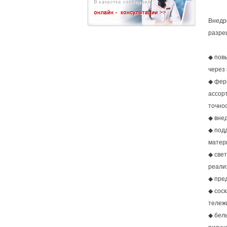
Внедр
разре
◆ пов
через
◆ фер
ассорт
точно
◆ вне
◆ подд
матер
◆ све
реали
◆ пре
◆ сос
тележ
◆ бел