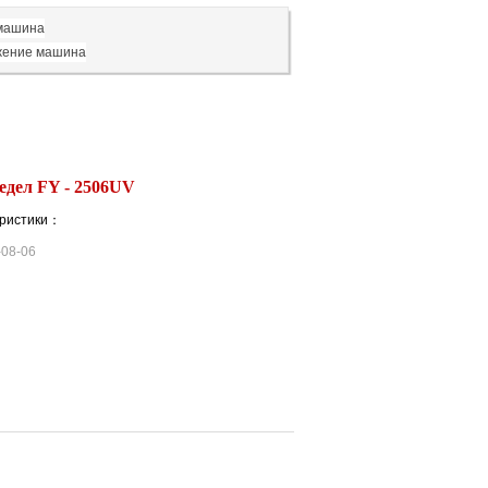
 машина
жение машина
едел FY - 2506UV
еристики：
-08-06