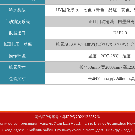
墨水类型
UV固化墨水、七色（青色、品红、黄色、
自动清洗系统
正压自动清洗，白墨具有
数据接口
USB2.0
电源电压、功率
机器AC 220V/4400W(包含UV灯2400W）
操作环境
温度：
20℃-28℃ 湿度：2
机器尺寸
长4450mm×宽2080mm×高125
包装尺寸
长4600mm×宽2240mm×
网站ICP备案号：
粤ICP备2022132352号
оличество провинция Гуандун, Хуэй Цай Road, Tianhe District, Guangzhou Fl
Склад Адрес 1: Байюнь район, Гуанчжоу Avenue North, дом 102 S-фу и сады