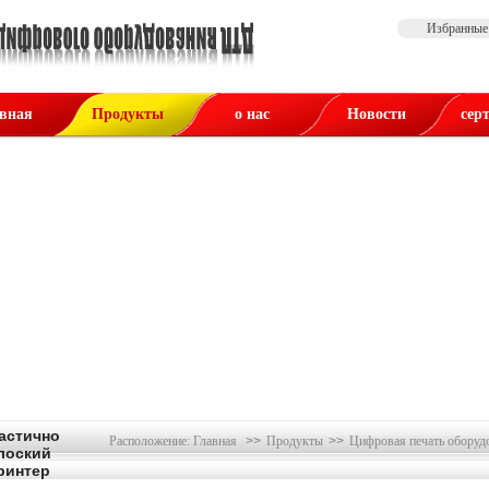
Избранные
вная
Продукты
о нас
Новости
сер
астично
Расположение:
Главная
>>
Продукты
>>
Цифровая печать оборуд
лоский
ринтер