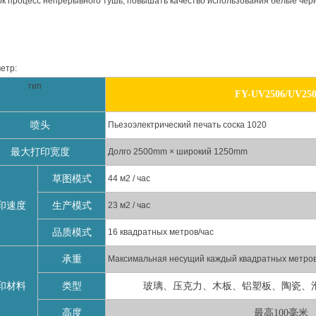
ок процесс непрерывного тушь, повышать качество использования белые чер
етр:
ип
FY-UV2506/UV25
喷头
Пьезоэлектрический печать соска 1020
最大打印宽度
Долго 2500mm × широкий 1250mm
草图模式
44 м2 / час
印速度
生产模式
23 м2 / час
品质模式
16 квадратных метров/час
承重
Максимальная несущий каждый квадратных метров
印材料
类型
玻璃、压克力、木板、铝塑板、陶瓷、
高度
最高
100毫米