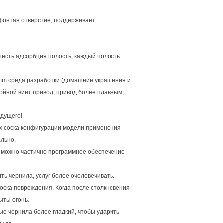
 фонтан отверстие, поддерживает
есть адсорбция полость, каждый полость
mm среда разработки (домашние украшения и
войной винт привод, привод более плавным,
удущего!
аких соска конфигурации модели применения
ально.
и можно частично программное обеспечение
ть чернила, услуг более очеловечивать.
оска повреждения. Когда после столкновения
ыты огонь.
ые чернила более гладкий, чтобы ударить