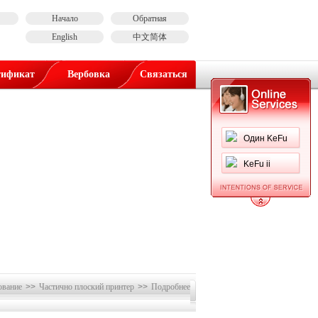
Начало
Обратная
English
中文简体
тификат
Вербовка
Связаться
Один KeFu
KeFu ii
ование
>>
Частично плоский принтер
>>
Подробнее