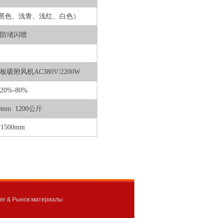
黑色、浅青、浅红、白色）
防堵闪喷
台板吸附风机AC380V/2200W
0%-80%
0mm 1200公斤
高1500mm
ower & Рынок материалы