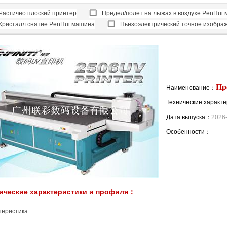
Частично плоский принтер
Предел/полет на лыжах в воздухе PenHui
Кристалл снятие PenHui машина
Пьезоэлектрический точное изобра
Пр
Наименование：
Технические характ
Дата выпуска：
2026
Особенности：
ические характеристики и профиля：
теристика: