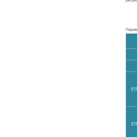
рисун
Парам
т
打
打