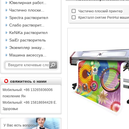
Ювелирная работ...
Частично плоски...
Частично плоский принтер
Spectra растворител
Кристалл снятие PenHui маш
Слабо растворит...
KeNiKa растворител
SaiEr растворитель
Экземпляр энкау...
Машина аксессуа...
свяжитесь с нами
Мобильный: +86 13265936006
поколение Ян
Мобильный: +86 15818694428 Е.
Здоровье